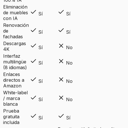
100% IA
Eliminación
de muebles
Sí
Sí
con IA
Renovación
de
Sí
Sí
fachadas
Descargas
Sí
No
4K
Interfaz
multilingüe
Sí
No
(8 idiomas)
Enlaces
directos a
Sí
No
Amazon
White-label
/ marca
Sí
No
blanca
Prueba
gratuita
Sí
Sí
incluida