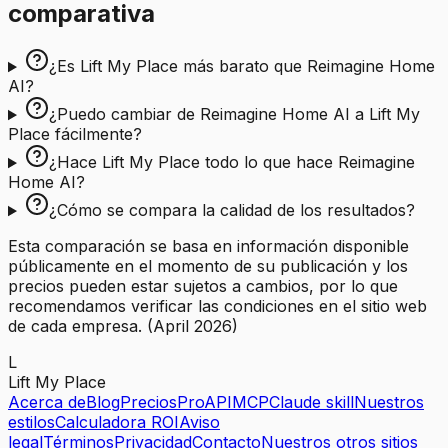
comparativa
¿Es Lift My Place más barato que Reimagine Home
AI?
¿Puedo cambiar de Reimagine Home AI a Lift My
Place fácilmente?
¿Hace Lift My Place todo lo que hace Reimagine
Home AI?
¿Cómo se compara la calidad de los resultados?
Esta comparación se basa en información disponible
públicamente en el momento de su publicación y los
precios pueden estar sujetos a cambios, por lo que
recomendamos verificar las condiciones en el sitio web
de cada empresa.
(
April 2026
)
L
Lift My Place
Acerca de
Blog
Precios
Pro
API
MCP
Claude skill
Nuestros
estilos
Calculadora ROI
Aviso
legal
Términos
Privacidad
Contacto
Nuestros otros sitios