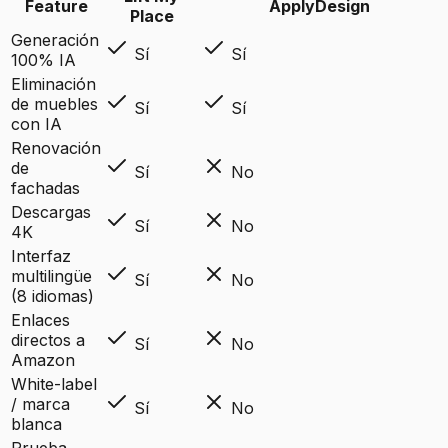
Feature
ApplyDesign
Place
Generación
Sí
Sí
100% IA
Eliminación
de muebles
Sí
Sí
con IA
Renovación
de
Sí
No
fachadas
Descargas
Sí
No
4K
Interfaz
multilingüe
Sí
No
(8 idiomas)
Enlaces
directos a
Sí
No
Amazon
White-label
/ marca
Sí
No
blanca