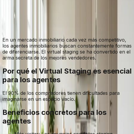
de los agentes inmobiliarios y mejorando sus resultados
de venta.
RL
Romain Lafforgue
Fundador, Lift My Place
En un mercado inmobiliario cada vez más competitivo,
los agentes inmobiliarios buscan constantemente formas
de diferenciarse. El virtual staging se ha convertido en el
arma secreta de los mejores vendedores.
Por qué el Virtual Staging es esencial
para los agentes
El 90% de los compradores tienen dificultades para
imaginarse en un espacio vacío.
Beneficios concretos para los
agentes