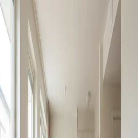
Skip to main content
LIFT MY PLACE
Inicio
Pro
Precios
Mis diseños
🇪🇸
Español
Cargando...
Inicio
Blog
Virtual Staging para Agentes: La herramienta
que lo cambia todo
Profesionales
7 min de lectura
Actualizado el 10 de
febrero de 2026
Virtual Staging para Agentes: La
herramienta que lo cambia todo
Cómo el virtual staging está transformando el día a día