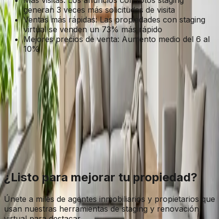
Más visitas: Los anuncios con fotos staging
generan 3 veces más solicitudes de visita
Ventas más rápidas: Las propiedades con staging
virtual se venden un 73% más rápido
Mejores precios de venta: Aumento medio del 6 al
10%
Guía completa
Lee la guía completa del home
staging virtual
Toda la estrategia, los costes, los estilos y las mejores
prácticas del home staging con IA en un solo lugar.
Abrir la guía
¿Listo para mejorar tu propiedad?
Únete a miles de agentes inmobiliarios y propietarios que
usan nuestras herramientas de staging y renovación
virtual para destacar.