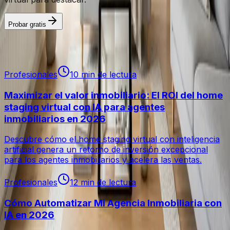
Probar gratis
Todos los artículos
Profesionales
10 min de lectura
Maximizar el valor inmobiliario: El ROI del home
staging virtual con IA para agentes
inmobiliarios en 2026
Descubre cómo el home staging virtual con inteligencia
artificial genera un retorno de inversión excepcional
para los agentes inmobiliarios y acelera las ventas.
Profesionales
12 min de lectura
Cómo Automatizar Mi Agencia Inmobiliaria con
IA en 2026