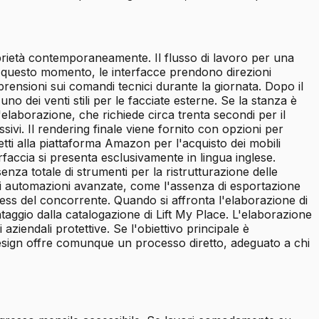
roprietà contemporaneamente. Il flusso di lavoro per una
 Da questo momento, le interfacce prendono direzioni
prensioni sui comandi tecnici durante la giornata. Dopo il
no dei venti stili per le facciate esterne. Se la stanza è
 l'elaborazione, che richiede circa trenta secondi per il
ivi. Il rendering finale viene fornito con opzioni per
iretti alla piattaforma Amazon per l'acquisto dei mobili
erfaccia si presenta esclusivamente in lingua inglese.
enza totale di strumenti per la ristrutturazione delle
 di automazioni avanzate, come l'assenza di esportazione
ess del concorrente. Quando si affronta l'elaborazione di
ntaggio dalla catalogazione di Lift My Place. L'elaborazione
aziendali protettive. Se l'obiettivo principale è
Design offre comunque un processo diretto, adeguato a chi