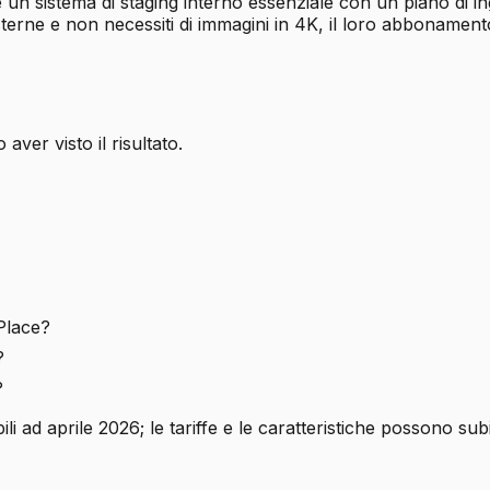
e un sistema di staging interno essenziale con un piano di 
 esterne e non necessiti di immagini in 4K, il loro abbonam
 aver visto il risultato.
Place?
?
?
ad aprile 2026; le tariffe e le caratteristiche possono subire v