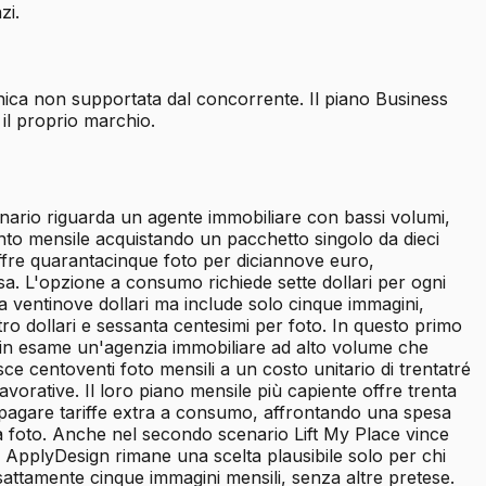
zi.
ecnica non supportata dal concorrente. Il piano Business
 il proprio marchio.
scenario riguarda un agente immobiliare con bassi volumi,
ento mensile acquistando un pacchetto singolo da dieci
 offre quarantacinque foto per diciannove euro,
. L'opzione a consumo richiede sette dollari per ogni
ta ventinove dollari ma include solo cinque immagini,
tro dollari e sessanta centesimi per foto. In questo primo
de in esame un'agenzia immobiliare ad alto volume che
e centoventi foto mensili a un costo unitario di trentatré
orative. Il loro piano mensile più capiente offre trenta
pagare tariffe extra a consumo, affrontando una spesa
mi a foto. Anche nel secondo scenario Lift My Place vince
. ApplyDesign rimane una scelta plausibile solo per chi
sattamente cinque immagini mensili, senza altre pretese.