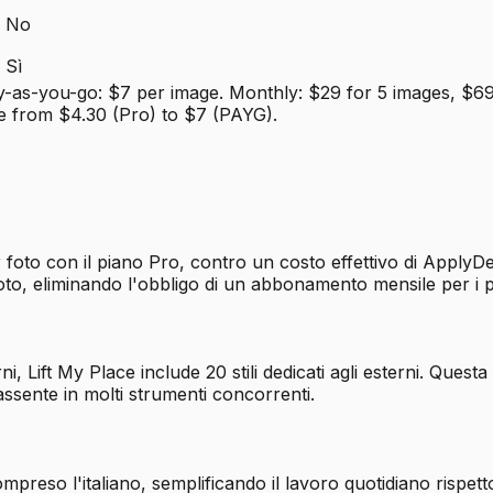
No
Sì
-as-you-go: $7 per image. Monthly: $29 for 5 images, $69 
e from $4.30 (Pro) to $7 (PAYG).
 foto con il piano Pro, contro un costo effettivo di ApplyD
oto, eliminando l'obbligo di un abbonamento mensile per i p
rni, Lift My Place include 20 stili dedicati agli esterni. Que
ssente in molti strumenti concorrenti.
compreso l'italiano, semplificando il lavoro quotidiano rispett