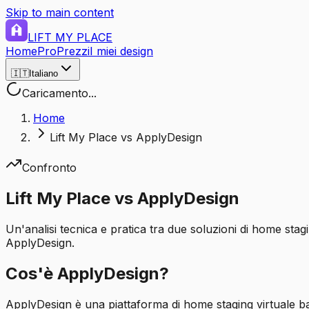
Skip to main content
LIFT MY PLACE
Home
Pro
Prezzi
I miei design
🇮🇹
Italiano
Caricamento...
Home
Lift My Place vs ApplyDesign
Confronto
Lift My Place vs ApplyDesign
Un'analisi tecnica e pratica tra due soluzioni di home stagi
ApplyDesign.
Cos'è ApplyDesign?
ApplyDesign è una piattaforma di home staging virtuale basa