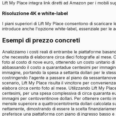
Lift My Place integra link diretti ad Amazon per i mobili sugg
Risoluzione 4K e white-label
I piani superiori di Lift My Place consentono di scaricare 
introduce anche l'opzione white-label, essenziale per le a
Esempi di prezzo concreti
Analizziamo i costi reali di entrambe le piattaforme basand
che necessita di elaborare circa dieci fotografie al mese.
foto al costo di nove euro, ottenendo un costo unitario di
abbassando il costo a quarantadue centesimi per immagine
immagine, portando la spesa a settanta dollari per le stess
costringendo l'agente a passare al piano da sessantanove d
scenario, Lift My Place risulta il vincitore per convenien
elabora circa cento foto al mese. Utilizzando Lift My Plac
centesimi, per una spesa complessiva di circa quaranta eur
immagini per centoventinove dollari. Per ottenere cento 
mensile superiore a quattrocentotrenta dollari calcolata su
nettamente, dimostrando di essere la scelta finanziariamen
preferisce una piattaforma con piano di ingresso basso e 