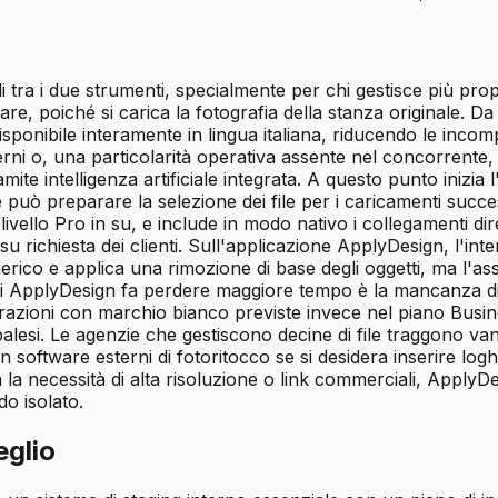
ali tra i due strumenti, specialmente per chi gestisce più p
ware, poiché si carica la fotografia della stanza originale.
sponibile interamente in lingua italiana, riducendo le incom
erni o, una particolarità operativa assente nel concorrente, u
amite intelligenza artificiale integrata. A questo punto inizia
uò preparare la selezione dei file per i caricamenti success
al livello Pro in su, e include in modo nativo i collegamenti d
su richiesta dei clienti. Sull'applicazione ApplyDesign, l'int
erico e applica una rimozione di base degli oggetti, ma l'ass
 in cui ApplyDesign fa perdere maggiore tempo è la mancanza
urazioni con marchio bianco previste invece nel piano Busin
palesi. Le agenzie che gestiscono decine di file traggono va
software esterni di fotoritocco se si desidera inserire loghi 
la necessità di alta risoluzione o link commerciali, Apply
do isolato.
glio