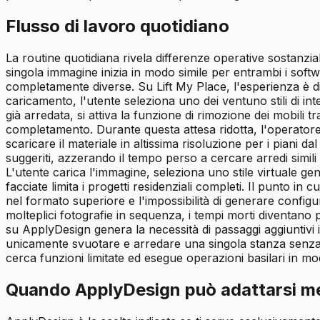
Flusso di lavoro quotidiano
La routine quotidiana rivela differenze operative sostanzi
singola immagine inizia in modo simile per entrambi i soft
completamente diverse. Su Lift My Place, l'esperienza è di
caricamento, l'utente seleziona uno dei ventuno stili di int
già arredata, si attiva la funzione di rimozione dei mobili tr
completamento. Durante questa attesa ridotta, l'operatore p
scaricare il materiale in altissima risoluzione per i piani d
suggeriti, azzerando il tempo perso a cercare arredi simili 
L'utente carica l'immagine, seleziona uno stile virtuale gen
facciate limita i progetti residenziali completi. Il punto
nel formato superiore e l'impossibilità di generare config
molteplici fotografie in sequenza, i tempi morti diventano 
su ApplyDesign genera la necessità di passaggi aggiuntivi in 
unicamente svuotare e arredare una singola stanza senza 
cerca funzioni limitate ed esegue operazioni basilari in mo
Quando ApplyDesign può adattarsi me