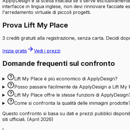
ApplyDesign è la scelta indicata se ti serve esclusivament
interfacce in lingua inglese, non devi rinnovare facciate
l'arredamento virtuale di piccoli progetti.
Prova Lift My Place
3 crediti gratuiti alla registrazione, senza carta. Decidi dopo
Inizia gratis
Vedi i prezzi
Domande frequenti sul confronto
Lift My Place è più economico di ApplyDesign?
Posso passare facilmente da ApplyDesign a Lift My 
Lift My Place offre le stesse funzioni di ApplyDesign
Come si confronta la qualità delle immagini prodotte
Questo confronto si basa su dati e prezzi pubblici disponibili 
siti ufficiali.
(
April 2026
)
L