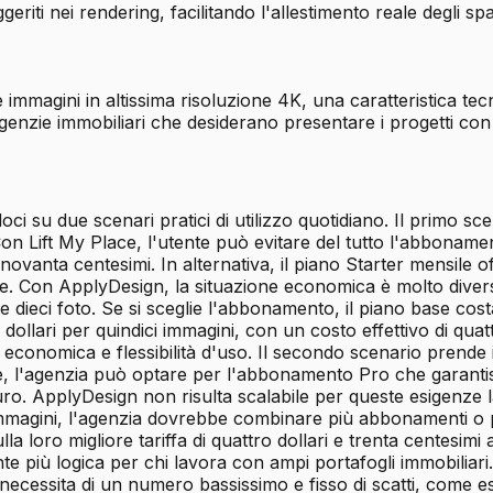
eriti nei rendering, facilitando l'allestimento reale degli spa
le immagini in altissima risoluzione 4K, una caratteristica t
genzie immobiliari che desiderano presentare i progetti con
oci su due scenari pratici di utilizzo quotidiano. Il primo 
 Con Lift My Place, l'utente può evitare del tutto l'abbonam
 novanta centesimi. In alternativa, il piano Starter mensile
. Con ApplyDesign, la situazione economica è molto diversa
e dieci foto. Se si sceglie l'abbonamento, il piano base cos
ollari per quindici immagini, con un costo effettivo di quat
za economica e flessibilità d'uso. Il secondo scenario pren
e, l'agenzia può optare per l'abbonamento Pro che garantisc
o. ApplyDesign non risulta scalabile per queste esigenze lav
immagini, l'agenzia dovrebbe combinare più abbonamenti o 
lla loro migliore tariffa di quattro dollari e trenta centesi
te più logica per chi lavora con ampi portafogli immobiliari
necessita di un numero bassissimo e fisso di scatti, come e