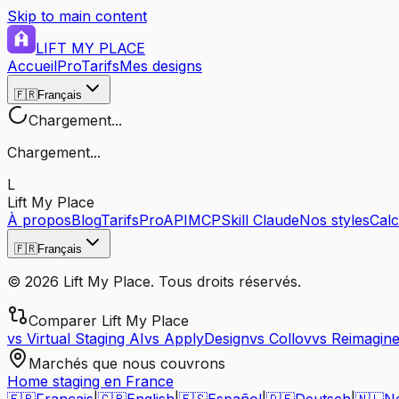
Skip to main content
LIFT MY PLACE
Accueil
Pro
Tarifs
Mes designs
🇫🇷
Français
Chargement...
Chargement...
L
Lift My Place
À propos
Blog
Tarifs
Pro
API
MCP
Skill Claude
Nos styles
Calc
🇫🇷
Français
© 2026 Lift My Place. Tous droits réservés.
Comparer Lift My Place
vs Virtual Staging AI
vs ApplyDesign
vs Collov
vs Reimagin
Marchés que nous couvrons
Home staging en France