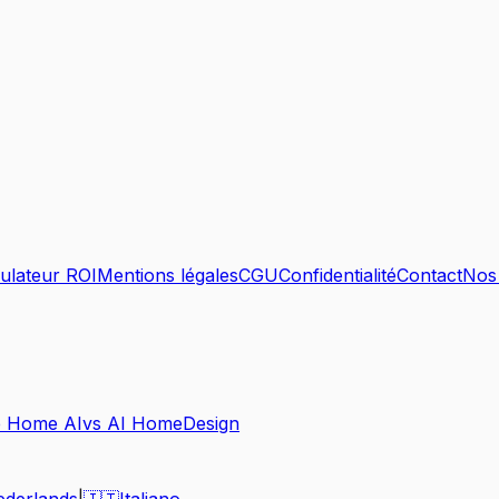
ulateur ROI
Mentions légales
CGU
Confidentialité
Contact
Nos 
e Home AI
vs AI HomeDesign