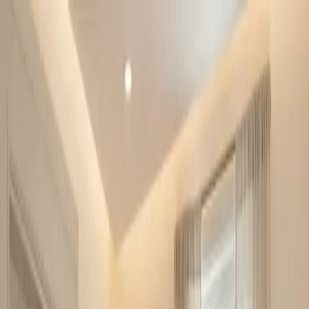
Skip to main content
LIFT MY PLACE
Startseite
Pro
Preise
Meine Designs
🇩🇪
Deutsch
Laden...
Startseite
Blog
Home Staging Vorher-Nachher: 8 reale
Verwandlungen mit Zahlen (2026)
Home Staging
7 Min. Lesezeit
Aktualisiert am 27.
April 2026
Home Staging Vorher-Nachher: 8
reale Verwandlungen mit Zahlen
(2026)