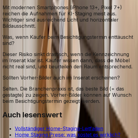
Mit modernen Smartphones (iPhone 13+, Pixel 7+)
reichen die Aufnahmen für KI-Staging meist aus.
Wichtiger sind ausreichend Licht und horizontaler
Bildausschnitt.
Was, wenn Käufer beim Besichtigungstermin enttäuscht
sind?
Dieser Risiko sinkt drastisch, wenn die Kennzeichnung
im Inserat klar ist. Käufer wissen dann, dass die Möbel
nicht real sind, und beurteilen den Raum entsprechend.
Sollten Vorher-Bilder auch im Inserat erscheinen?
Selten. Die Branchenpraxis ist, das beste Bild (= das
gestagte) zu zeigen. Vorher-Bilder können auf Wunsch
beim Besichtigungstermin gezeigt werden.
Auch lesenswert
Vollständiger Home-Staging-Leitfaden
Home Staging Preise: was kostet es wirklich?