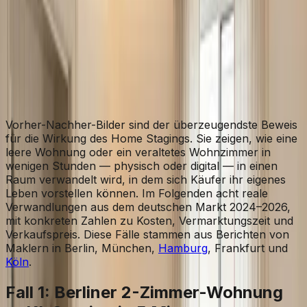
Acht echte Vorher-Nachher-Beispiele aus dem
deutschen Markt mit Verkaufspreis, Vermarktungszeit
und konkreten Kosten. Was funktioniert, was nicht —
und warum Fotos den Unterschied machen.
RL
Romain Lafforgue
Gründer, Lift My Place
Vorher-Nachher-Bilder sind der überzeugendste Beweis
für die Wirkung des Home Stagings. Sie zeigen, wie eine
leere Wohnung oder ein veraltetes Wohnzimmer in
wenigen Stunden — physisch oder digital — in einen
Raum verwandelt wird, in dem sich Käufer ihr eigenes
Leben vorstellen können. Im Folgenden acht reale
Verwandlungen aus dem deutschen Markt 2024–2026,
mit konkreten Zahlen zu Kosten, Vermarktungszeit und
Verkaufspreis. Diese Fälle stammen aus Berichten von
Maklern in Berlin, München,
Hamburg
, Frankfurt und
Köln
.
Fall 1: Berliner 2-Zimmer-Wohnung