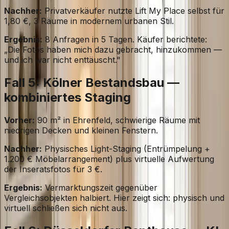
Nachher:
Privatverkäufer nutzte Lift My Place selbst für
1,80 €, 3 Räume in modernem urbanen Stil.
Ergebnis:
8 Anfragen in 5 Tagen. Käufer berichtete:
„Die Fotos haben mich dazu gebracht, hinzukommen —
und ich war nicht enttäuscht."
Fall 5: Kölner Bestandsbau —
kombiniertes Staging
Vorher:
90 m² in Ehrenfeld, schwierige Räume mit
niedrigen Decken und kleinen Fenstern.
Nachher:
Physisches Light-Staging (Entrümpelung +
1.200 € Möbelarrangement) plus virtuelle Aufwertung
der Inseratsfotos für 3 €.
Ergebnis:
Vermarktungszeit gegenüber
Vergleichsobjekten halbiert. Hier zeigt sich: physisch und
virtuell schließen sich nicht aus.