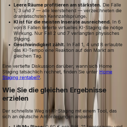
Leere Räume profitieren am stärksten.
Die Fälle
1, 3 und 7 — alle leerstehend — verzeichneten die
dramatischsten Kennzahlsprünge.
KI ist für die meisten Inserate ausreichend.
In 6
von 8 Fällen lieferte virtuelles KI-Staging die nötige
Wirkung. Nur Fall 2 und 7 verlangten physisches
Staging.
Geschwindigkeit zählt.
In Fall 1, 4 und 8 erlaubte
das KI-Tempo eine Reaktion auf den Markt am
gleichen Tag.
Eine vertiefte Diskussion darüber, wann sich Home
Staging tatsächlich rechnet, finden Sie unter
Home
Staging rentabel?
.
Wie Sie die gleichen Ergebnisse
erzielen
Der schnellste Weg ist KI-Staging mit einem Tool, das
sich an deutsche Anforderungen anpasst:
Lift My Place:
0,60 € pro Bild, 21 Innenraum- und