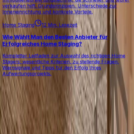
verkaufen hilft. Grundprinzipien, Unterschiede zur
Inneneinrichtung und konkrete Vorteile.
Home Staging
12 Min. Lesezeit
Wie Wählt Man den Besten Anbieter für
Erfolgreiches Home Staging?
Kompletter Leitfaden zur Auswahl des richtigen Home
Stagers: wesentliche Kriterien, zu stellende Fragen,
Warnsignale und Tipps für den Erfolg Ihres
Aufwertungsprojekts.
L
Lift My Place
Über uns
Blog
Preise
Pro
API
MCP
Claude skill
Unsere
Stile
ROI-
Rechner
Impressum
AGB
Datenschutz
Kontakt
Unsere
anderen Websites
🇩🇪
Deutsch