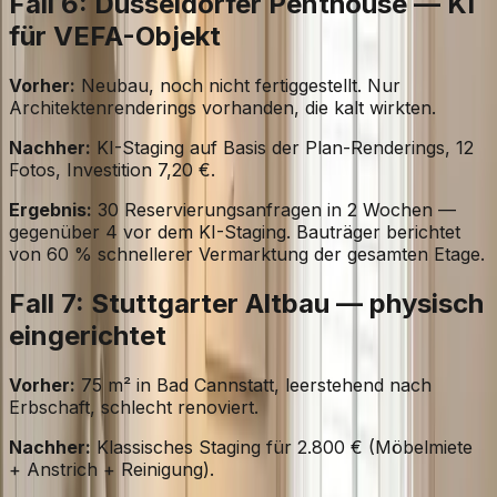
Fall 6: Düsseldorfer Penthouse — KI
für VEFA-Objekt
Vorher:
Neubau, noch nicht fertiggestellt. Nur
Architektenrenderings vorhanden, die kalt wirkten.
Nachher:
KI-Staging auf Basis der Plan-Renderings, 12
Fotos, Investition 7,20 €.
Ergebnis:
30 Reservierungsanfragen in 2 Wochen —
gegenüber 4 vor dem KI-Staging. Bauträger berichtet
von 60 % schnellerer Vermarktung der gesamten Etage.
Fall 7: Stuttgarter Altbau — physisch
eingerichtet
Vorher:
75 m² in Bad Cannstatt, leerstehend nach
Erbschaft, schlecht renoviert.
Nachher:
Klassisches Staging für 2.800 € (Möbelmiete
+ Anstrich + Reinigung).