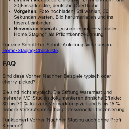
20 Fassadenstile, deutsche Oberfläche.
Vorgehen:
Foto hochladen, Stil wählen, 30
Sekunden warten, Bild herunterladen und ins
Inserat einbinden.
Hinweis im Inserat:
„Visualisierung — virtuelles
Home Staging" als Pflichtkennzeichnung.
Für eine Schritt-für-Schritt-Anleitung siehe unsere
Home-Staging-Checkliste
.
FAQ
Sind diese Vorher-Nachher-Beispiele typisch oder
cherry-picked?
Sie sind nicht atypisch. Die Stiftung Warentest und
mehrere IVD-Studien dokumentieren ähnliche Effekte:
30 bis 70 % kürzere Vermarktungszeit und 5 bis 15 %
höhere Verkaufspreise bei professioneller Inszenierung.
Funktioniert Vorher-Nachher-Staging auch ohne Profi-
Kamera?