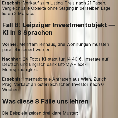
Ergebnis:
Verkauf zum Listing-Preis nach 21 Tagen.
Vergleichbare Objekte ohne Staging in derselben Lage
liefen 3 Monate.
Fall 8: Leipziger Investmentobjekt —
KI in 8 Sprachen
Vorher:
Mehrfamilienhaus, drei Wohnungen mussten
parallel inseriert werden.
Nachher:
24 Fotos KI-stagt für 14,40 €, Inserate auf
Deutsch und Englisch dank Lift-My-Place-
Mehrsprachigkeit.
Ergebnis:
Internationale Anfragen aus Wien, Zürich,
Prag. Verkauf an österreichischen Investor nach 6
Wochen.
Was diese 8 Fälle uns lehren
Die Beispiele zeigen drei klare Muster: