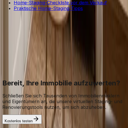
Home-Staging-Checkliste vor dem Verkauf
Praktische Home-Staging-Tipps
Kompletter Leitfaden
Den vollständigen Leitfaden für
virtuelles Home Staging lesen
Strategie, Kosten, Stile und Best Practices für KI-Home-
Staging — alles an einem Ort.
Leitfaden öffnen
Bereit, Ihre Immobilie aufzuwerten?
Schließen Sie sich Tausenden von Immobilienmaklern
und Eigentümern an, die unsere virtuellen Staging- und
Renovierungstools nutzen, um sich abzuheben.
Kostenlos testen