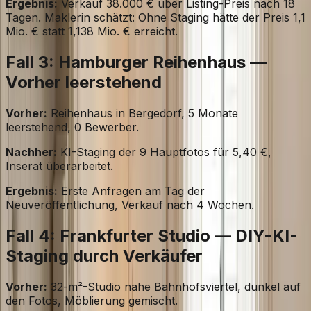
Ergebnis:
Verkauf 38.000 € über Listing-Preis nach 18
Tagen. Maklerin schätzt: Ohne Staging hätte der Preis 1,1
Mio. € statt 1,138 Mio. € erreicht.
Fall 3: Hamburger Reihenhaus —
Vorher leerstehend
Vorher:
Reihenhaus in Bergedorf, 5 Monate
leerstehend, 0 Bewerber.
Nachher:
KI-Staging der 9 Hauptfotos für 5,40 €,
Inserat überarbeitet.
Ergebnis:
Erste Anfragen am Tag der
Neuveröffentlichung, Verkauf nach 4 Wochen.
Fall 4: Frankfurter Studio — DIY-KI-
Staging durch Verkäufer
Vorher:
32-m²-Studio nahe Bahnhofsviertel, dunkel auf
den Fotos, Möblierung gemischt.