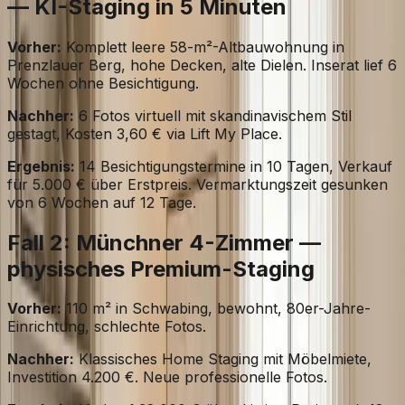
— KI-Staging in 5 Minuten
Vorher:
Komplett leere 58-m²-Altbauwohnung in
Prenzlauer Berg, hohe Decken, alte Dielen. Inserat lief 6
Wochen ohne Besichtigung.
Nachher:
6 Fotos virtuell mit skandinavischem Stil
gestagt, Kosten 3,60 € via Lift My Place.
Ergebnis:
14 Besichtigungstermine in 10 Tagen, Verkauf
für 5.000 € über Erstpreis. Vermarktungszeit gesunken
von 6 Wochen auf 12 Tage.
Fall 2: Münchner 4-Zimmer —
physisches Premium-Staging
Vorher:
110 m² in Schwabing, bewohnt, 80er-Jahre-
Einrichtung, schlechte Fotos.
Nachher:
Klassisches Home Staging mit Möbelmiete,
Investition 4.200 €. Neue professionelle Fotos.